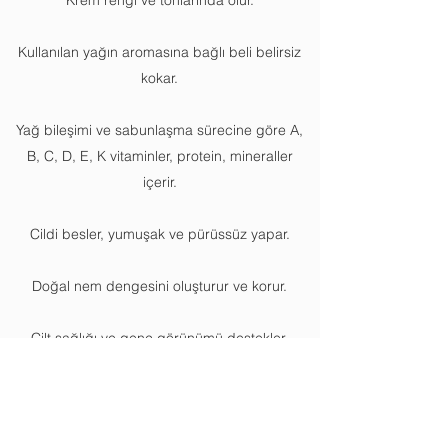
Krem rengi ve tonlarında olur.
Kullanılan yağın aromasına bağlı beli belirsiz
kokar.
Yağ bileşimi ve sabunlaşma sürecine göre A,
B, C, D, E, K vitaminler, protein, mineraller
içerir.
Cildi besler, yumuşak ve pürüssüz yapar.
Doğal nem dengesini oluşturur ve korur.
Cilt sağlığı ve genç görünümü destekler.
Çevre ve doğal kaynaklarını korur.