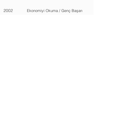
2002
Ekonomiyi Okuma / Genç Başarı
Eğitim Vakfı, KAGİDER
2004
Girişimci Geliştirme / Hermes
Danışmanlık, KAGİDER
2006
Kozmetik Yönergesi / Ankara
Üniversitesi, Tübitak, Odagem
İş Geliştirme, Strateji ve İş
2008
Planlaması / Ecorys, TESK
2008
İş Geliştirme, Satış, Pazarlama ve
Tanıtım / Ecorys, TESK
2009-2011
Hatha Yoga özel ve grup dersler / E.
Pulak