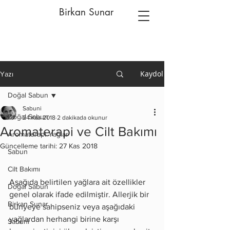
Birkan Sunar
Kaydol
Yazı
Doğal Sabun
Sabuni
Doğal Sabun
24 Kas 2018
2 dakikada okunur
Aromaterapi ve Cilt Bakımı
Aromaterapi Yağlar
Güncelleme tarihi:
27 Kas 2018
Sabun
Cilt Bakımı
Aşağıda belirtilen yağlara ait özellikler 
Doğal Sabun
genel olarak ifade edilmiştir. Allerjik bir 
Birkan Sunar
bünyeye sahipseniz veya aşağıdaki 
yağlardan herhangi birine karşı 
Sabuni